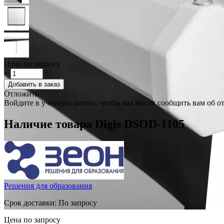
Цена по запросу
+
−
Добавить в заказ
Отложить
Войдите в учётную запись, чтобы мы могли сообщить вам об о
Наличие товара
Digis DSOD-1105
Решения для образования
Срок доставки: По запросу
Цена по запросу