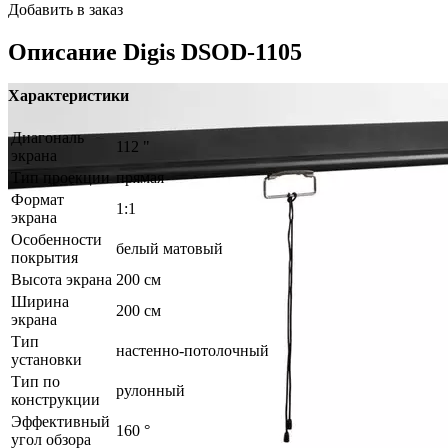
Добавить в заказ
Описание
Digis DSOD-1105
Характеристики
Диагональ
112 "
экрана
Тип проекции
прямая
Формат
1:1
экрана
Особенности
белый матовый
покрытия
Высота экрана
200 см
Ширина
200 см
экрана
Тип
настенно-потолочный
установки
Тип по
рулонный
конструкции
Эффективный
160 °
угол обзора