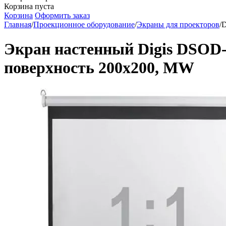
Корзина пуста
Корзина
Оформить заказ
Главная
/
Проекционное оборудование
/
Экраны для проекторов
/
D
Экран настенный Digis DSOD-1
поверхность 200x200, MW