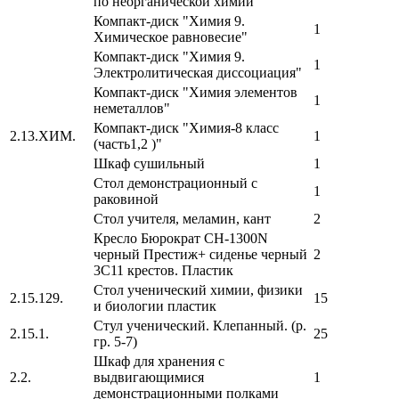
по неорганической химии
Компакт-диск "Химия 9.
1
Химическое равновесие"
Компакт-диск "Химия 9.
1
Электролитическая диссоциация"
Компакт-диск "Химия элементов
1
неметаллов"
Компакт-диск "Химия-8 класс
2.13.ХИМ.
1
(часть1,2 )"
Шкаф сушильный
1
Стол демонстрационный с
1
раковиной
Стол учителя, меламин, кант
2
Кресло Бюрократ CH-1300N
черный Престиж+ сиденье черный
2
3C11 крестов. Пластик
Стол ученический химии, физики
2.15.129.
15
и биологии пластик
Стул ученический. Клепанный. (р.
2.15.1.
25
гр. 5-7)
Шкаф для хранения с
2.2.
выдвигающимися
1
демонстрационными полками