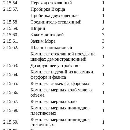
2.15.54.
Переход стеклянный
1
2.15.57.
Пробирка Вюрца
1
Пробирка двухколенная
1
2.15.58
Соединитель стеклянный
1
2.15.59.
Шприц
2
2.15.60.
Зажим винтовой
3
2.15.61.
Зажим Мора
3
2.15.62.
Шланг силиконовый
3
Комплект стеклянной посуды на
1
шлифах демонстрационный
2.15.63.
Дозирующее устройство
3
Комплект изделий из керамики,
2.15.64.
1
фарфора и фаянса
2.15.65.
Комплект ложек фарфоровых
3
Комплект мерных колб малого
2.15.66.
1
объема
2.15.67.
Комплект мерных колб
1
Комплект мерных цилиндров
2.15.68.
1
пластиковых
Комплект мерных цилиндров
2.15.69.
1
стеклянных