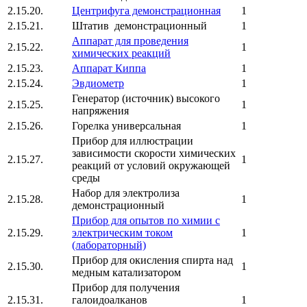
2.15.20.
Центрифуга демонстрационная
1
2.15.21.
Штатив демонстрационный
1
Аппарат для проведения
2.15.22.
1
химических реакций
2.15.23.
Аппарат Киппа
1
2.15.24.
Эвдиометр
1
Генератор (источник) высокого
2.15.25.
1
напряжения
2.15.26.
Горелка универсальная
1
Прибор для иллюстрации
зависимости скорости химических
2.15.27.
1
реакций от условий окружающей
среды
Набор для электролиза
2.15.28.
1
демонстрационный
Прибор для опытов по химии с
2.15.29.
электрическим током
1
(лабораторный)
Прибор для окисления спирта над
2.15.30.
1
медным катализатором
Прибор для получения
2.15.31.
галоидоалканов
1