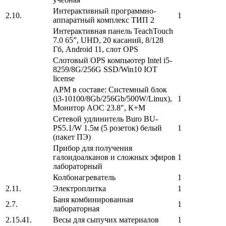
Интерактивный программно-
2.10.
1
аппаратный комплекс ТИП 2
Интерактивная панель TeachTouch
7.0 65”, UHD, 20 касаний, 8/128
Гб, Android 11, слот OPS
Слотовый OPS компьютер Intel i5-
8259/8G/256G SSD/Win10 IOT
license
АРМ в составе: Системный блок
(i3-10100/8Gb/256Gb/500W/Linux),
1
Монитор AOC 23.8", К+М
Сетевой удлинитель Buro BU-
PS5.1/W 1.5м (5 розеток) белый
1
(пакет ПЭ)
Прибор для получения
галоидоалканов и сложных эфиров
1
лабораторный
Колбонагреватель
1
2.11.
Электроплитка
1
Баня комбинированная
2.7.
1
лабораторная
2.15.41.
Весы для сыпучих материалов
1