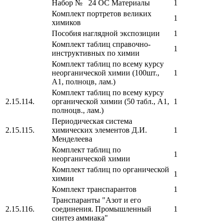
Набор № 24 ОС Материалы
1
Комплект портретов великих
1
химиков
Пособия наглядной экспозиции
1
Комплект таблиц справочно-
1
инструктивных по химии
Комплект таблиц по всему курсу
неорганической химии (100шт.,
1
А1, полноцв, лам.)
Комплект таблиц по всему курсу
2.15.114.
органической химии (50 табл., А1,
1
полноцв., лам.)
Периодическая система
2.15.115.
химических элементов Д.И.
1
Менделеева
Комплект таблиц по
1
неорганической химии
Комплект таблиц по органической
1
химии
Комплект транспарантов
1
Транспаранты "Азот и его
2.15.116.
соединения. Промышленный
1
синтез аммиака"