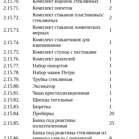
2.15.70.
Комплект воронок стеклянных
1
2.15.71.
Комплект пипеток
2
Комплект стаканов пластиковых/
2.15.72.
2
стеклянных
Комплект стаканов химических
2.15.73.
1
мерных
Комплект стаканчиков для
2.15.74.
1
взвешивания
2.15.75.
Комплект ступок с пестиками
1
2.15.76.
Комплект шпателей
1
2.15.77.
Набор пинцетов
1
2.15.78.
Набор чашек Петри
1
2.15.79.
Трубка стеклянная
1
2.15.80.
Эксикатор
1
2.15.81.
Чаша кристаллизационная
1
2.15.82.
Щипцы тигельные
1
2.15.83.
Бюретка
1
2.15.84.
Пробирка
20
Банка под реактивы
2.15.85.
25
полиэтиленовая
Банка под реактивы стеклянная из
2.15.86.
темного стекла с притертой
9