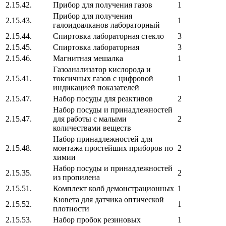
2.15.42.
Прибор для получения газов
1
Прибор для получения
2.15.43.
1
галоидоалканов лабораторный
2.15.44.
Спиртовка лабораторная стекло
3
2.15.45.
Спиртовка лабораторная
3
2.15.46.
Магнитная мешалка
1
Газоанализатор кислорода и
2.15.41.
токсичных газов с цифровой
1
индикацией показателей
2.15.47.
Набор посуды для реактивов
2
Набор посуды и принадлежностей
2.15.47.
для работы с малыми
2
количествами веществ
Набор принадлежностей для
2.15.48.
монтажа простейших приборов по
2
химии
Набор посуды и принадлежностей
2.15.35.
2
из пропилена
2.15.51.
Комплект колб демонстрационных
1
Кювета для датчика оптической
2.15.52.
1
плотности
2.15.53.
Набор пробок резиновых
1