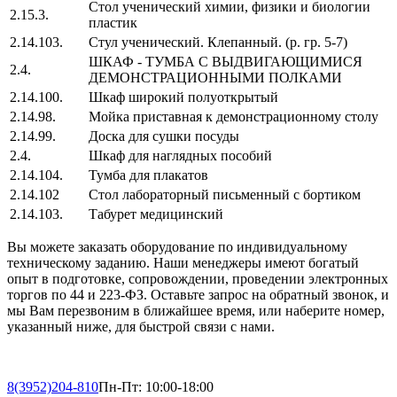
Стол ученический химии, физики и биологии
2.15.3.
пластик
2.14.103.
Стул ученический. Клепанный. (р. гр. 5-7)
ШКАФ - ТУМБА С ВЫДВИГАЮЩИМИСЯ
2.4.
ДЕМОНСТРАЦИОННЫМИ ПОЛКАМИ
2.14.100.
Шкаф широкий полуоткрытый
2.14.98.
Мойка приставная к демонстрационному столу
2.14.99.
Доска для сушки посуды
2.4.
Шкаф для наглядных пособий
2.14.104.
Тумба для плакатов
2.14.102
Стол лабораторный письменный c бортиком
2.14.103.
Табурет медицинский
Вы можете заказать оборудование по индивидуальному
техническому заданию. Наши менеджеры имеют богатый
опыт в подготовке, сопровождении, проведении электронных
торгов по 44 и 223-ФЗ. Оставьте запрос на обратный звонок, и
мы Вам перезвоним в ближайшее время, или наберите номер,
указанный ниже, для быстрой связи с нами.
8(3952)
204-810
Пн-Пт: 10:00-18:00