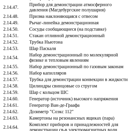
Прибор для демонстрации атмосферного
2.14.47.
давления (Магдебургские полушария)
2.14.48.
Призма наклоняющаяся с отвесом
2.14.49.
Рычаг-линейка демонстрационная
2.14.50.
Сосуды сообщающиеся (на подставке)
2.14.51.
Стакан отливной демонстрационный
2.14.52.
Трубка Ньютона
2.14.53.
Шар Паскаля
Набор демонстрационный по молекулярной
2.14.54.
физике и тепловым явлениям
2.14.55.
Набор демонстрационный по газовым законам
2.14.56.
Набор капилляров
2.14.57.
Трубка для демонстрации конвекции в жидкости
2.14.58.
Цилиндры свинцовые со стругом
2.14.59.
Шар с кольцом ШС
2.14.60.
Генератор (источник) высокого напряжения
2.14.61.
Генератор Ван-де-Граафа
2.14.62.
Дозиметр "Соэкс 112"
2.14.63.
Камертоны на резонансных ящиках (пара)
Комплект приборов и принадлежностей для
2.14.64.
демонстрации св-в электромагнитных волн