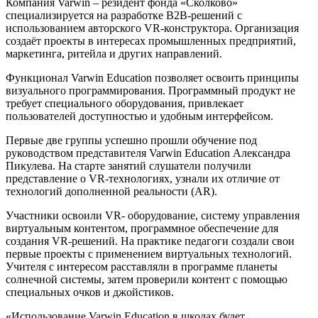
Компания Varwin – резидент фонда «Сколково»
специализируется на разработке В2В-решений с
использованием авторского VR-конструктора. Организация
создаёт проекты в интересах промышленных предприятий,
маркетинга, ритейла и других направлений.
Функционал Varwin Education позволяет освоить принципы
визуального программирования. Программный продукт не
требует специального оборудования, привлекает
пользователей доступностью и удобным интерфейсом.
Первые две группы успешно прошли обучение под
руководством представителя Varwin Education Александра
Пикулева. На старте занятий слушатели получили
представление о VR-технологиях, узнали их отличие от
технологий дополненной реальности (AR).
Участники освоили VR- оборудование, систему управления
виртуальным контентом, программное обеспечение для
создания VR-решений. На практике педагоги создали свои
первые проекты с применением виртуальных технологий.
Учителя с интересом расставляли в программе планеты
солнечной системы, затем проверили контент с помощью
специальных очков и джойстиков.
«Использование Varwin Education в школах будет