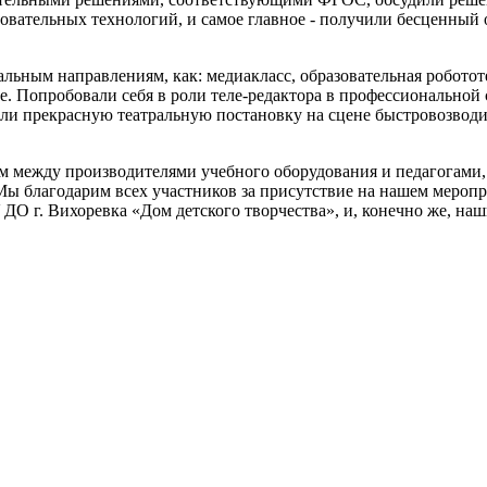
овательных технологий, и самое главное - получили бесценны
альным направлениям, как: медиакласс, образовательная робот
е. Попробовали себя в роли теле-редактора в профессиональной
идели прекрасную театральную постановку на сцене быстровозво
 между производителями учебного оборудования и педагогами,
 благодарим всех участников за присутствие на нашем мероприя
О г. Вихоревка «Дом детского творчества», и, конечно же, наш