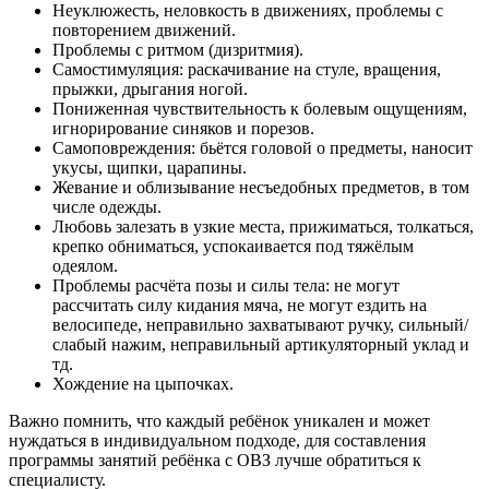
Неуклюжесть, неловкость в движениях, проблемы с
повторением движений.
Проблемы с ритмом (дизритмия).
Самостимуляция: раскачивание на стуле, вращения,
прыжки, дрыгания ногой.
Пониженная чувствительность к болевым ощущениям,
игнорирование синяков и порезов.
Самоповреждения: бьётся головой о предметы, наносит
укусы, щипки, царапины.
Жевание и облизывание несъедобных предметов, в том
числе одежды.
Любовь залезать в узкие места, прижиматься, толкаться,
крепко обниматься, успокаивается под тяжёлым
одеялом.
Проблемы расчёта позы и силы тела: не могут
рассчитать силу кидания мяча, не могут ездить на
велосипеде, неправильно захватывают ручку, сильный/
слабый нажим, неправильный артикуляторный уклад и
тд.
Хождение на цыпочках.
Важно помнить, что каждый ребёнок уникален и может
нуждаться в индивидуальном подходе, для составления
программы занятий ребёнка с ОВЗ лучше обратиться к
специалисту.